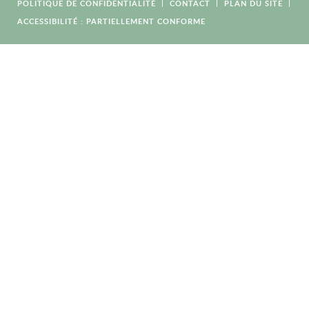
POLITIQUE DE CONFIDENTIALITÉ
CONTACT
PLAN DU SITE
ACCESSIBILITÉ : PARTIELLEMENT CONFORME