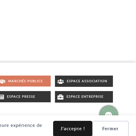
MARCHÉS PUBLICS
ESPACE ASSOCIATION
ESPACE PRESSE
ESPACE ENTREPRISE
leure expérience de
Accéder à la pa
S
CRÉDITS
POLITIQUE DE CONFIDENTIALITÉ
J'accepte !
Fermer
DU SITE
ACCESSIBILITÉ : PARTIELLEMENT CONFORME