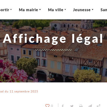
ortir
Ma mairie
Ma ville
Jeunesse
San
Affichage légal
ipal du 11 septembre 2025
0
Partager sur Facebook
Partager sur Twitt
Imprimer
Envoyer
Par