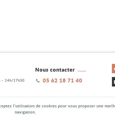
Nous contacter
05 62 18 71 40
2h – 14h/17h30
h
cceptez l’utilisation de cookies pour vous proposer une meil
MENTIONS LÉGALE
navigation.
CONTACT
PLAN 