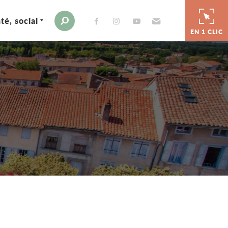
té, social
Envoyer par e-mail
Moteur de recherche
EN 1 CLIC
er
 par e-mail
tager