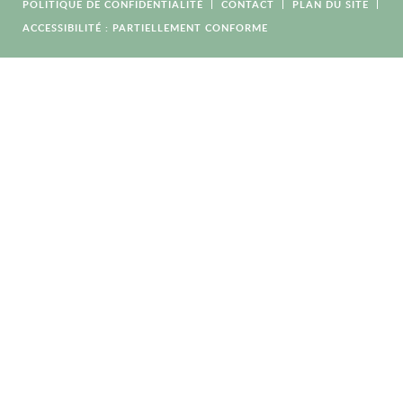
POLITIQUE DE CONFIDENTIALITÉ
CONTACT
PLAN DU SITE
ACCESSIBILITÉ : PARTIELLEMENT CONFORME