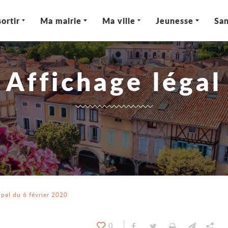
ortir
Ma mairie
Ma ville
Jeunesse
San
Affichage légal
pal du 6 février 2020
0
Partager sur Facebook
Partager sur Twitt
Imprimer
Envoyer
Par