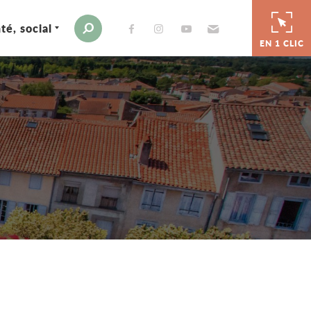
té, social
Envoyer par e-mail
Moteur de recherche
EN 1 CLIC
er
 par e-mail
tager