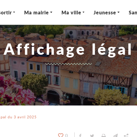
ortir
Ma mairie
Ma ville
Jeunesse
San
Affichage légal
pal du 3 avril 2025
0
Partager sur Facebook
Partager sur Twitt
Imprimer
Envoyer
Par