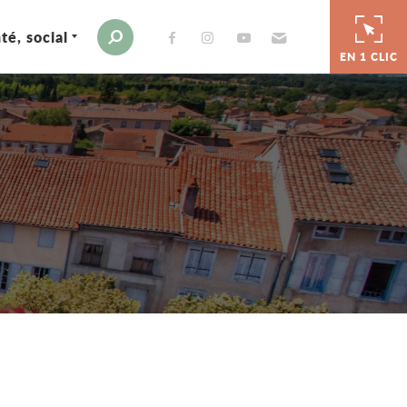
té, social
Envoyer par e-mail
Moteur de recherche
EN 1 CLIC
er
 par e-mail
tager