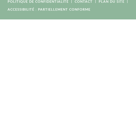
POLITIQUE DE CONFIDENTIALITÉ
CONTACT
PLAN DU SITE
ACCESSIBILITÉ : PARTIELLEMENT CONFORME