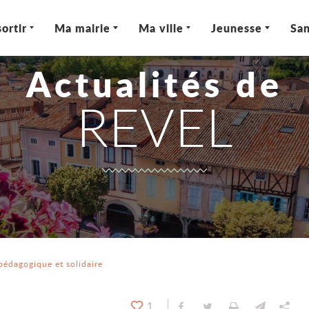
ortir
Ma mairie
Ma ville
Jeunesse
San
Actualités de
REVEL
pédagogique et solidaire
1
Partager sur Facebook
Partager sur Twitt
Imprimer
Envoyer
Par