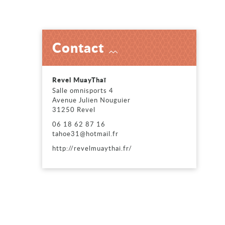
Contact
Voir
Revel MuayThaï
Salle omnisports 4
Avenue Julien Nouguier
31250 Revel
06 18 62 87 16
tahoe31@hotmail.fr
http://revelmuaythai.fr/