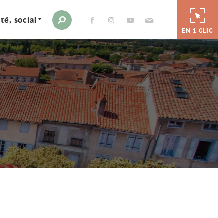
té, social
Envoyer par e-mail
Moteur de recherche
EN 1 CLIC
er
 par e-mail
tager