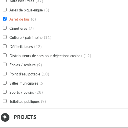
Adresses utiles
(37)
Aires de pique-nique
(5)
Arrêt de bus
(6)
Cimetières
(7)
Culture / patrimoine
(11)
Défibrillateurs
(22)
Distributeurs de sacs pour déjections canines
(12)
Écoles / scolaire
(9)
Point d’eau potable
(10)
Salles municipales
(5)
Sports / Loisirs
(28)
Toilettes publiques
(9)
PROJETS