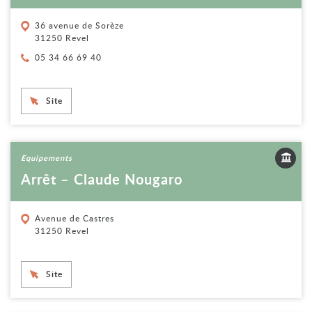
36 avenue de Sorèze
31250 Revel
Téléphone :
05 34 66 69 40
Site
Voir la fiche
Equipements
Arrêt – Claude Nougaro
Avenue de Castres
31250 Revel
Site