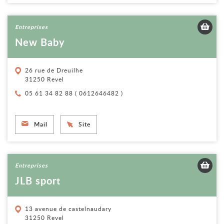
Voir la fiche
Entreprises
New Baby
26 rue de Dreuilhe
31250 Revel
Téléphone :
05 61 34 82 88 ( 0612646482 )
Mail
Site
Voir la fiche
Entreprises
JLB sport
13 avenue de castelnaudary
31250 Revel