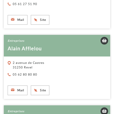
Téléphone :
05 61 27 51 90
Mail
Site
Voir la fiche
Entreprises
Alain Afflelou
2 avenue de Castres
31250 Revel
Téléphone :
05 62 80 80 80
Mail
Site
Voir la fiche
Entreprises