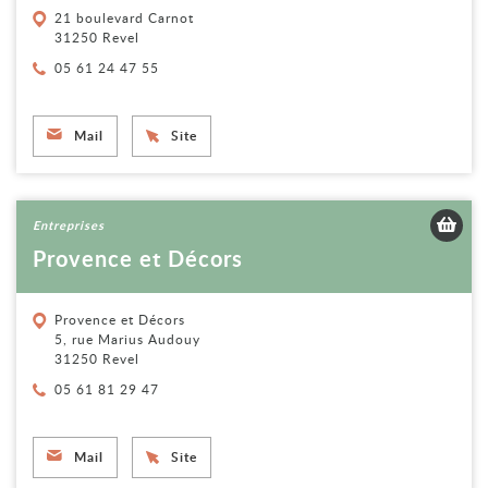
21 boulevard Carnot
31250 Revel
Téléphone :
05 61 24 47 55
Mail
Site
Voir la fiche
Entreprises
Provence et Décors
Provence et Décors
5, rue Marius Audouy
31250 Revel
Téléphone :
05 61 81 29 47
Mail
Site