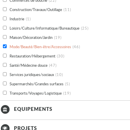
Commerces de bouche
(22)
Construction/Travaux/Outillage
(11)
Industrie
(1)
Loisirs/Culture/Informatique/Bureautique
(25)
Maison/Décoration/Jardin
(19)
Mode/Beauté/Bien-être/Accessoires
(46)
Restauration/Hébergement
(30)
Santé/Médecine douce
(47)
Services juridiques/sociaux
(10)
Supermarchés/Grandes surfaces
(5)
Transports/Voyages/Logistique
(19)
EQUIPEMENTS
PROJETS