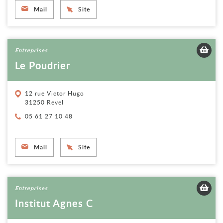
Mail
Site
Voir la fiche
Entreprises
Le Poudrier
12 rue Victor Hugo
31250 Revel
Téléphone :
05 61 27 10 48
Mail
Site
Voir la fiche
Entreprises
Institut Agnes C