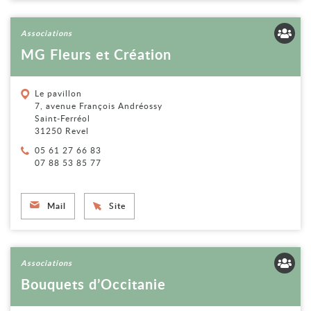
Voir la fiche
Associations
MG Fleurs et Création
Le pavillon
7, avenue François Andréossy
Saint-Ferréol
31250 Revel
Téléphone :
05 61 27 66 83
07 88 53 85 77
Mail
Site
Voir la fiche
Associations
Bouquets d’Occitanie