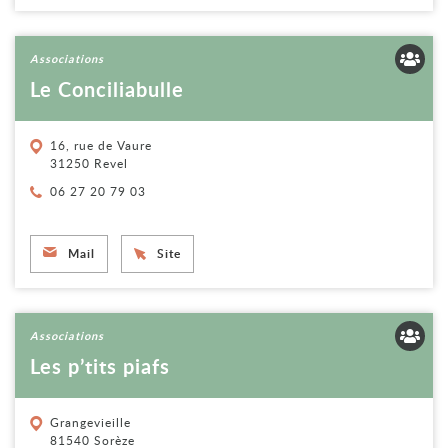
Voir la fiche
Associations
Le Conciliabulle
16, rue de Vaure
31250 Revel
Téléphone :
06 27 20 79 03
Mail
Site
Voir la fiche
Associations
Les p’tits piafs
Grangevieille
81540 Sorèze