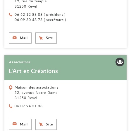
19, rue du temple
31250 Revel
Téléphone :
06 62 12 83 08 ( président )
06 09 30 48 73 ( secrétaire )
Mail
Site
Voir la fiche
Associations
L’Art et Créations
Maison des associations
52, avenue Notre-Dame
31250 Revel
Téléphone :
06 07 94 31 38
Mail
Site