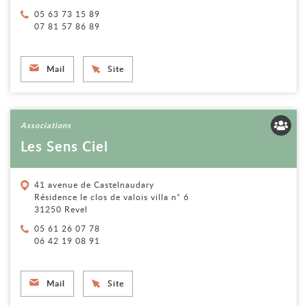
Téléphone :
05 63 73 15 89
07 81 57 86 89
Mail
Site
Voir la fiche
Associations
Les Sens Ciel
41 avenue de Castelnaudary
Résidence le clos de valois villa n° 6
31250 Revel
Téléphone :
05 61 26 07 78
06 42 19 08 91
Mail
Site